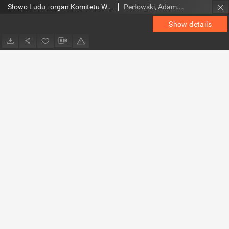
Słowo Ludu : organ Komitetu Wojewódzkiego Polskiej Zjednoczonej Partii Robotniczej, 1952, R.4, nr 197
Perłowski, Adam. Red.
Show details