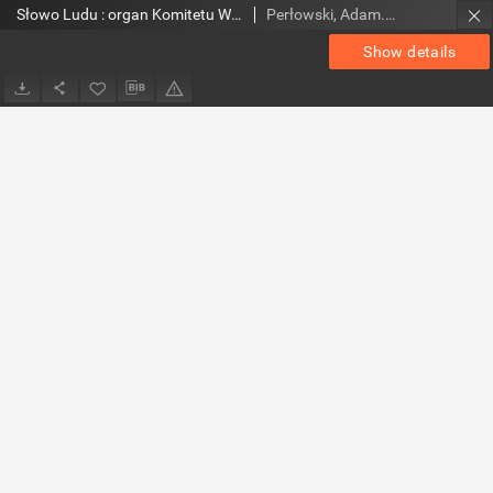
Słowo Ludu : organ Komitetu Wojewódzkiego Polskiej Zjednoczonej Partii Robotniczej, 1952, R.4, nr 205
Perłowski, Adam. Red.
Show details