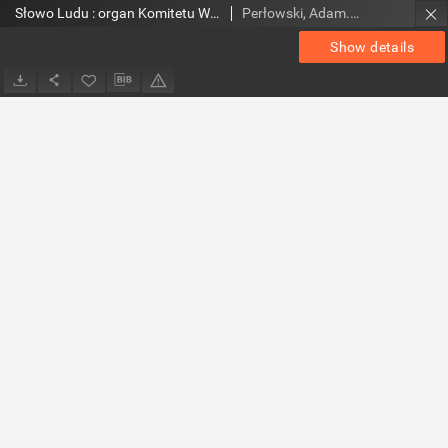
Słowo Ludu : organ Komitetu Wojewódzkiego Polskiej Zjednoczonej Partii Robotniczej, 1952, R.4, nr 222
Perłowski, Adam. Red.
Show details