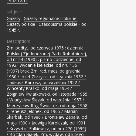
1952.12.11
subject:
Gazety
;
Gazety regionalne i lokalne.
;
Gazety polskie
;
Czasopisma polskie - od
1945 r.
Description:
Zm. podtyt. od czerwca 1975 : dziennik
Polskiej Zjednoczonej Partii Robotniczej,
od nr 24 (1990) : pismo codzienne, od
1992 : wydanie kieleckie, od nru 136
(1997) brak. Zm. red. nacz. od grudnia
1950 / Józef Zbrzyski, od stycznia 1952 /
Tadeusz Bartosz, od września 1952 /
Wincenty Kraśko, od maja 1954 /
Zbigniew Kwiatkowski, od listopada 1955
/ Władysław Ślęzak, od września 1957 /
Mieczysław Róg-Świostek, od maja 1958
/ Ireneusz Jelonek, od 1965 / Marian
Skarbek, od 1986 / Bronisław Zapała, od
maja 1990 / Jadwiga Karolczak, od 1991
/ Krzysztof Falkiewicz, od nru 270 (1999)
/ Bogdan Białek. Zm. wydaw. od lutego