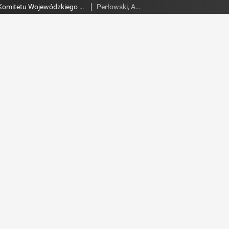
Słowo Ludu : organ Komitetu Wojewódzkiego Polskiej Zjednoczonej Partii Robotniczej, 1952, R.4, nr 296
Perłowski, Adam. Red.