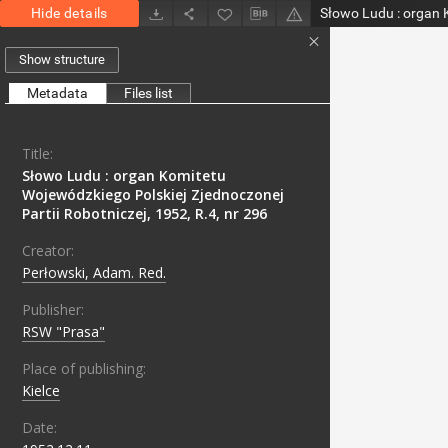
Hide details
Show structure
Metadata
Files list
Title:
Słowo Ludu : organ Komitetu
Wojewódzkiego Polskiej Zjednoczonej
Partii Robotniczej, 1952, R.4, nr 296
Creator:
Perłowski, Adam. Red.
Publisher:
RSW "Prasa"
Place of publishing:
Kielce
Date: