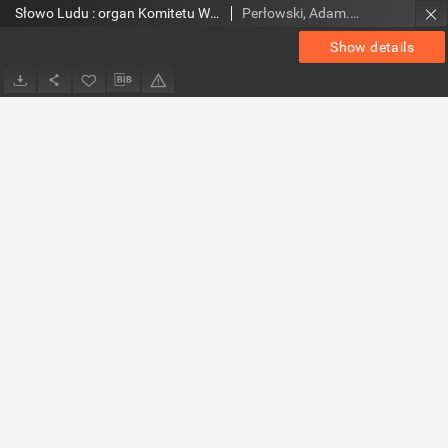
Słowo Ludu : organ Komitetu Wojewódzkiego Polskiej Zjednoczonej Partii Robotniczej, 1953, R.5, nr 37
Perłowski, Adam. Red.
Show details