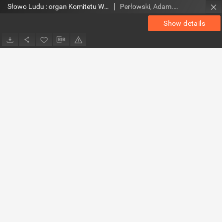
Słowo Ludu : organ Komitetu Wojewódzkiego Polskiej Zjednoczonej Partii Robotniczej, 1953, R.5, nr 60
Perłowski, Adam. Red.
Show details