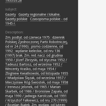
1953.05.26
subject:
Gazety
;
Gazety regionalne i lokalne.
;
Gazety polskie
;
Czasopisma polskie - od
1945 r.
Description:
Zm. podtyt. od czerwca 1975 : dziennik
Polskiej Zjednoczonej Partii Robotniczej,
od nr 24 (1990) : pismo codzienne, od
1992 : wydanie kieleckie, od nru 136
(1997) brak. Zm. red. nacz. od grudnia
1950 / Józef Zbrzyski, od stycznia 1952 /
Tadeusz Bartosz, od września 1952 /
Wincenty Kraśko, od maja 1954 /
Zbigniew Kwiatkowski, od listopada 1955
/ Władysław Ślęzak, od września 1957 /
Mieczysław Róg-Świostek, od maja 1958
/ Ireneusz Jelonek, od 1965 / Marian
Skarbek, od 1986 / Bronisław Zapała, od
maja 1990 / Jadwiga Karolczak, od 1991
/ Krzysztof Falkiewicz, od nru 270 (1999)
/ Bogdan Białek. Zm. wydaw. od lutego