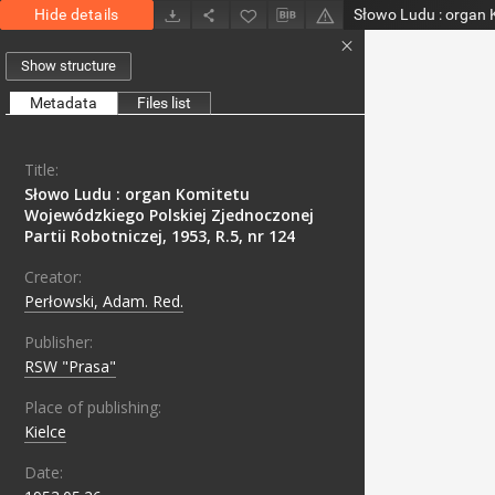
Hide details
Show structure
Metadata
Files list
Title:
Słowo Ludu : organ Komitetu
Wojewódzkiego Polskiej Zjednoczonej
Partii Robotniczej, 1953, R.5, nr 124
Creator:
Perłowski, Adam. Red.
Publisher:
RSW "Prasa"
Place of publishing:
Kielce
Date: