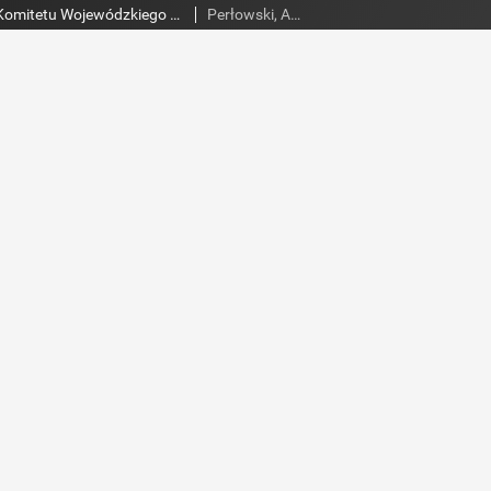
Słowo Ludu : organ Komitetu Wojewódzkiego Polskiej Zjednoczonej Partii Robotniczej, 1953, R.5, nr 124
Perłowski, Adam. Red.