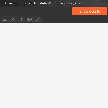
Słowo Ludu : organ Komitetu Wojewódzkiego Polskiej Zjednoczonej Partii Robotniczej, 1953, R.5, nr 135
Perłowski, Adam. Red.
Show details