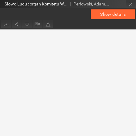
Słowo Ludu : organ Komitetu Wojewódzkiego Polskiej Zjednoczonej Partii Robotniczej, 1953, R.5, nr 136
Perłowski, Adam. Red.
Show details