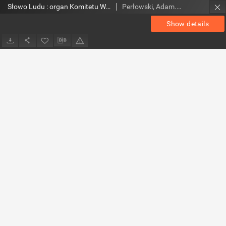
Słowo Ludu : organ Komitetu Wojewódzkiego Polskiej Zjednoczonej Partii Robotniczej, 1953, R.5, nr 168
Perłowski, Adam. Red.
Show details