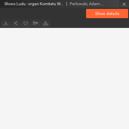
Słowo Ludu : organ Komitetu Wojewódzkiego Polskiej Zjednoczonej Partii Robotniczej, 1953, R.5, nr 173
Perłowski, Adam. Red.
Show details