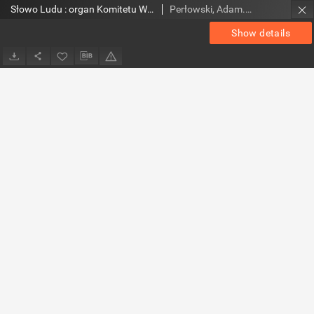
Słowo Ludu : organ Komitetu Wojewódzkiego Polskiej Zjednoczonej Partii Robotniczej, 1953, R.5, nr 198
Perłowski, Adam. Red.
Show details