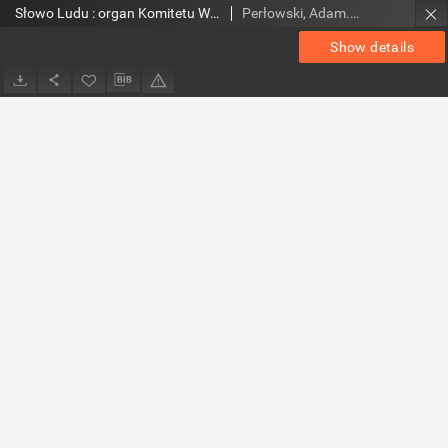
Słowo Ludu : organ Komitetu Wojewódzkiego Polskiej Zjednoczonej Partii Robotniczej, 1953, R.5, nr 249
Perłowski, Adam. Red.
Show details