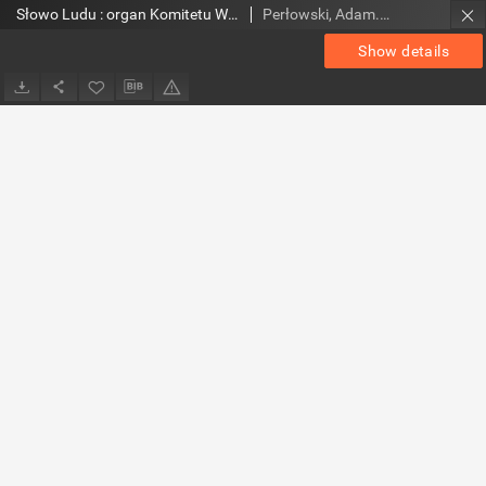
Słowo Ludu : organ Komitetu Wojewódzkiego Polskiej Zjednoczonej Partii Robotniczej, 1953, R.5, nr 253
Perłowski, Adam. Red.
Show details