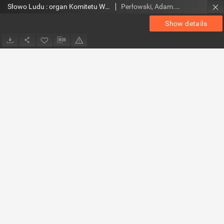
Słowo Ludu : organ Komitetu Wojewódzkiego Polskiej Zjednoczonej Partii Robotniczej, 1953, R.5, nr 260
Perłowski, Adam. Red.
Show details