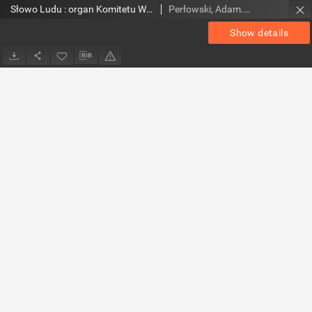
Słowo Ludu : organ Komitetu Wojewódzkiego Polskiej Zjednoczonej Partii Robotniczej, 1953, R.5, nr 269
Perłowski, Adam. Red.
Show details