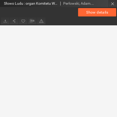
Słowo Ludu : organ Komitetu Wojewódzkiego Polskiej Zjednoczonej Partii Robotniczej, 1953, R.5, nr 281
Perłowski, Adam. Red.
Show details