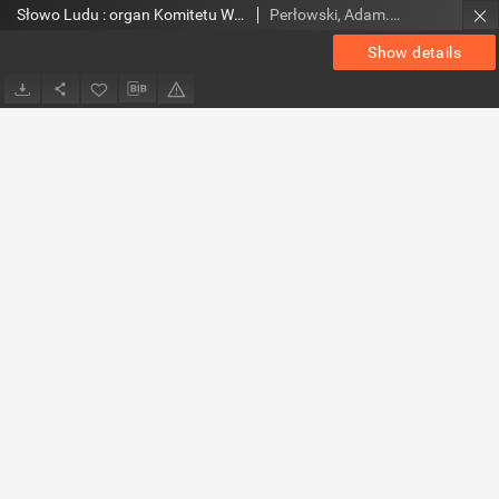
Słowo Ludu : organ Komitetu Wojewódzkiego Polskiej Zjednoczonej Partii Robotniczej, 1954, R.6, nr 9
Perłowski, Adam. Red.
Show details