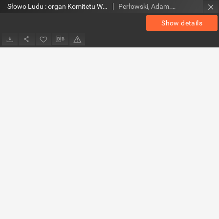
Słowo Ludu : organ Komitetu Wojewódzkiego Polskiej Zjednoczonej Partii Robotniczej, 1954, R.6, nr 15
Perłowski, Adam. Red.
Show details