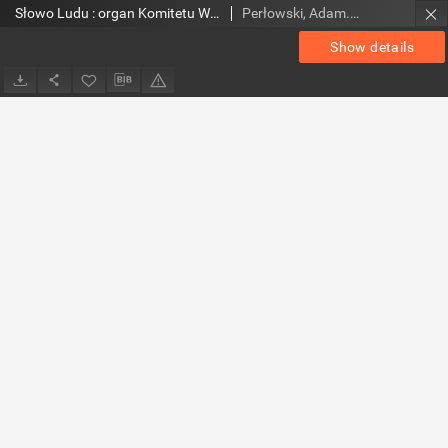
Słowo Ludu : organ Komitetu Wojewódzkiego Polskiej Zjednoczonej Partii Robotniczej, 1954, R.4, nr 44
Perłowski, Adam. Red.
Show details