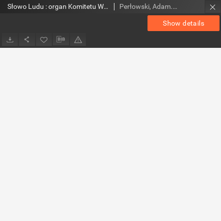
Słowo Ludu : organ Komitetu Wojewódzkiego Polskiej Zjednoczonej Partii Robotniczej, 1954, R.6, nr 131
Perłowski, Adam. Red.
Show details