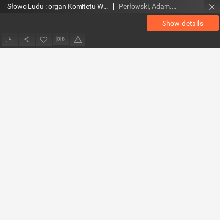
Słowo Ludu : organ Komitetu Wojewódzkiego Polskiej Zjednoczonej Partii Robotniczej, 1954, R.6, nr 204
Perłowski, Adam. Red.
Show details