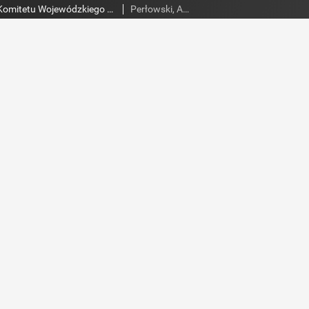
Słowo Ludu : organ Komitetu Wojewódzkiego Polskiej Zjednoczonej Partii Robotniczej, 1954, R.6, nr 224
Perłowski, Adam. Red.