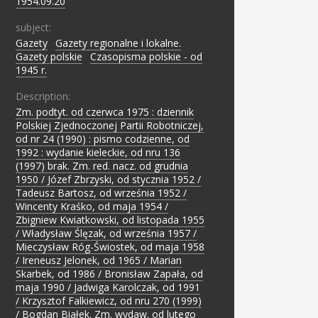
1954.09.20
subject:
Gazety
;
Gazety regionalne i lokalne.
;
Gazety polskie
;
Czasopisma polskie - od
1945 r.
Description:
Zm. podtyt. od czerwca 1975 : dziennik
Polskiej Zjednoczonej Partii Robotniczej,
od nr 24 (1990) : pismo codzienne, od
1992 : wydanie kieleckie, od nru 136
(1997) brak. Zm. red. nacz. od grudnia
1950 / Józef Zbrzyski, od stycznia 1952 /
Tadeusz Bartosz, od września 1952 /
Wincenty Kraśko, od maja 1954 /
Zbigniew Kwiatkowski, od listopada 1955
/ Władysław Ślęzak, od września 1957 /
Mieczysław Róg-Świostek, od maja 1958
/ Ireneusz Jelonek, od 1965 / Marian
Skarbek, od 1986 / Bronisław Zapała, od
maja 1990 / Jadwiga Karolczak, od 1991
/ Krzysztof Falkiewicz, od nru 270 (1999)
/ Bogdan Białek. Zm. wydaw. od lutego