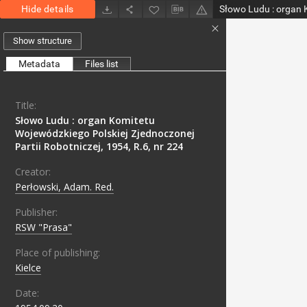
Hide details
Show structure
Metadata
Files list
Title:
Słowo Ludu : organ Komitetu
Wojewódzkiego Polskiej Zjednoczonej
Partii Robotniczej, 1954, R.6, nr 224
Creator:
Perłowski, Adam. Red.
Publisher:
RSW "Prasa"
Place of publishing:
Kielce
Date: