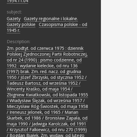
1954.11.04
subject:
Gazety
;
Gazety regionalne i lokalne.
;
Gazety polskie
;
Czasopisma polskie - od
1945 r.
Description:
Zm. podtyt. od czerwca 1975 : dziennik
Polskiej Zjednoczonej Partii Robotniczej,
od nr 24 (1990) : pismo codzienne, od
1992 : wydanie kieleckie, od nru 136
(1997) brak. Zm. red. nacz. od grudnia
1950 / Józef Zbrzyski, od stycznia 1952 /
Tadeusz Bartosz, od września 1952 /
Wincenty Kraśko, od maja 1954 /
Zbigniew Kwiatkowski, od listopada 1955
/ Władysław Ślęzak, od września 1957 /
Mieczysław Róg-Świostek, od maja 1958
/ Ireneusz Jelonek, od 1965 / Marian
Skarbek, od 1986 / Bronisław Zapała, od
maja 1990 / Jadwiga Karolczak, od 1991
/ Krzysztof Falkiewicz, od nru 270 (1999)
/ Bogdan Białek. Zm. wydaw. od lutego