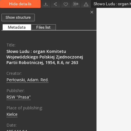
Hide details
Show structure
Metadata
Files list
Title:
Słowo Ludu : organ Komitetu
Wojewódzkiego Polskiej Zjednoczonej
Partii Robotniczej, 1954, R.6, nr 263
Creator:
Perłowski, Adam. Red.
Publisher:
RSW "Prasa"
Place of publishing:
Kielce
Date: