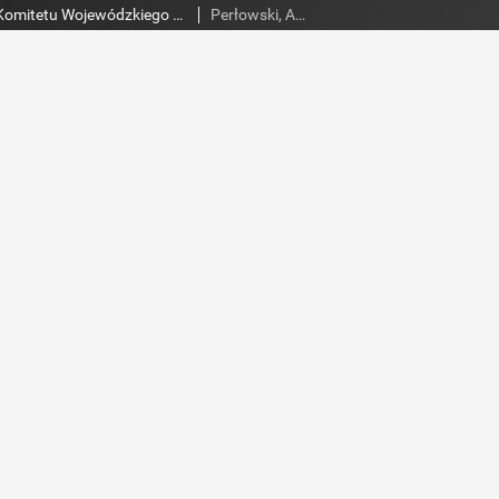
Słowo Ludu : organ Komitetu Wojewódzkiego Polskiej Zjednoczonej Partii Robotniczej, 1954, R.6, nr 263
Perłowski, Adam. Red.