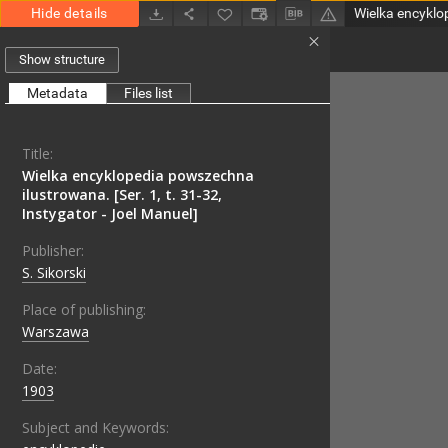
Hide details
Show structure
Metadata
Files list
Title:
Wielka encyklopedia powszechna
ilustrowana. [Ser. 1, t. 31-32,
Instygator - Joel Manuel]
Publisher:
S. Sikorski
Place of publishing:
Warszawa
Date:
1903
Subject and Keywords: