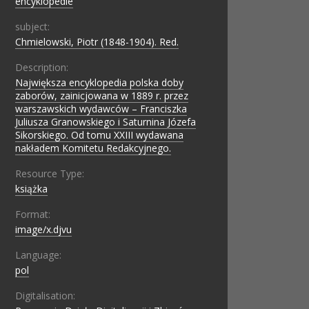
encyklopedie
subject:
Chmielowski, Piotr (1848-1904). Red.
Description:
Największa encyklopedia polska doby
zaborów, zainicjowana w 1889 r. przez
warszawskich wydawców – Franciszka
Juliusza Granowskiego i Saturnina Józefa
Sikorskiego. Od tomu XXIII wydawana
nakładem Komitetu Redakcyjnego.
Resource Type:
książka
Format:
image/x.djvu
Language:
pol
Digitalisation: