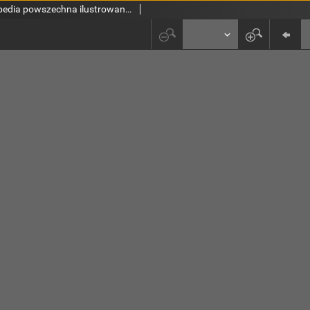
Wielka encyklopedia powszechna ilustrowana. [Ser. 1, t. 31-32, Instygator - Joel Manuel]