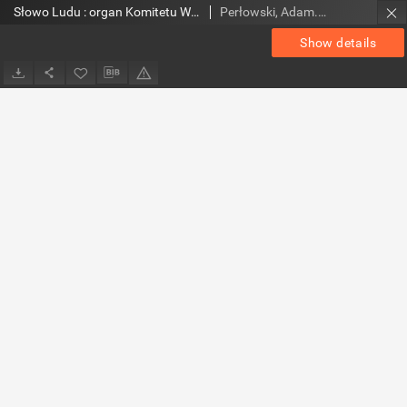
Słowo Ludu : organ Komitetu Wojewódzkiego Polskiej Zjednoczonej Partii Robotniczej, 1957, R.7, nr 49
Perłowski, Adam. Red.
Show details