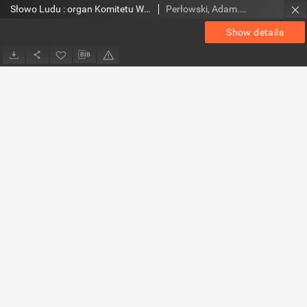
Słowo Ludu : organ Komitetu Wojewódzkiego Polskiej Zjednoczonej Partii Robotniczej, 1957, R.8, nr 96
Perłowski, Adam. Red.
Show details