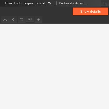
Słowo Ludu : organ Komitetu Wojewódzkiego Polskiej Zjednoczonej Partii Robotniczej, 1957, R.8, nr 131
Perłowski, Adam. Red.
Show details