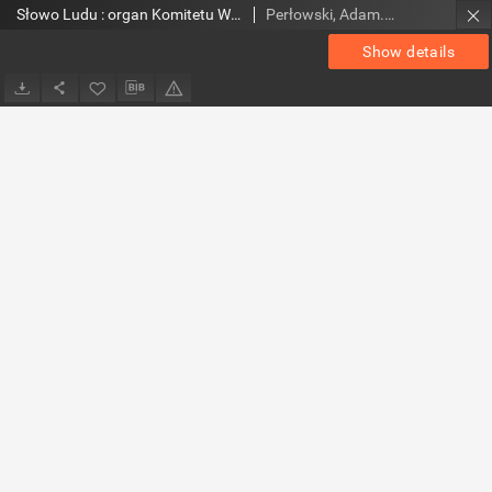
Słowo Ludu : organ Komitetu Wojewódzkiego Polskiej Zjednoczonej Partii Robotniczej, 1957, R.8, nr 156
Perłowski, Adam. Red.
Show details