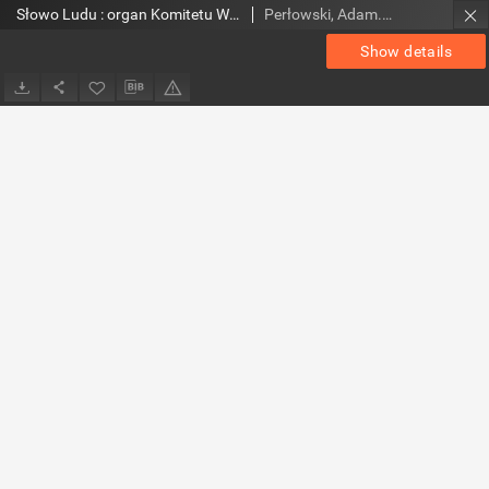
Słowo Ludu : organ Komitetu Wojewódzkiego Polskiej Zjednoczonej Partii Robotniczej, 1957, R.8, nr 224
Perłowski, Adam. Red.
Show details