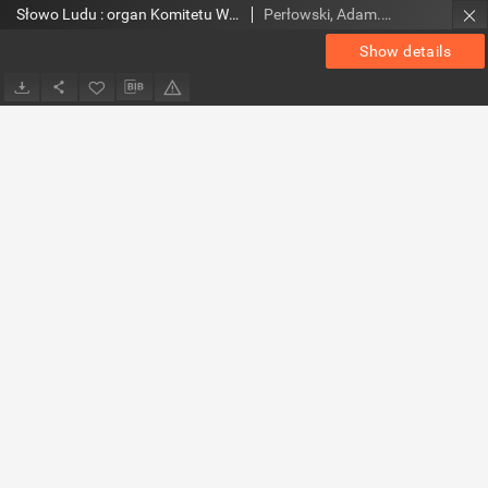
Słowo Ludu : organ Komitetu Wojewódzkiego Polskiej Zjednoczonej Partii Robotniczej, 1957, R.9, nr 261
Perłowski, Adam. Red.
Show details