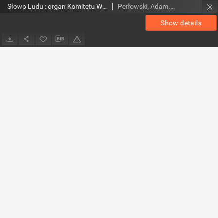
Słowo Ludu : organ Komitetu Wojewódzkiego Polskiej Zjednoczonej Partii Robotniczej, 1957, R.9, nr 276
Perłowski, Adam. Red.
Show details