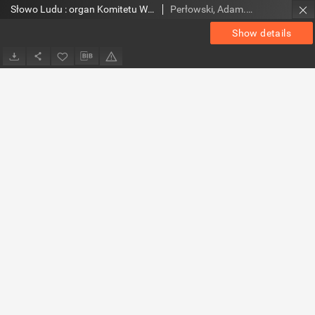
Słowo Ludu : organ Komitetu Wojewódzkiego Polskiej Zjednoczonej Partii Robotniczej, 1958, R.10, nr 177
Perłowski, Adam. Red.
Show details