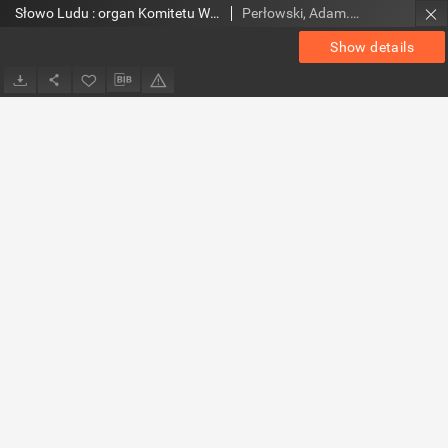
Słowo Ludu : organ Komitetu Wojewódzkiego Polskiej Zjednoczonej Partii Robotniczej, 1959, R.11, nr 199
Perłowski, Adam. Red.
Show details