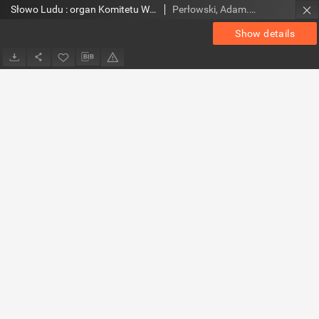
Słowo Ludu : organ Komitetu Wojewódzkiego Polskiej Zjednoczonej Partii Robotniczej, 1976, R.XXVII, nr 28
Perłowski, Adam. Red.
Show details