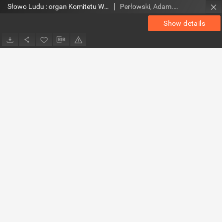
Słowo Ludu : organ Komitetu Wojewódzkiego Polskiej Zjednoczonej Partii Robotniczej, 1977, R.XXIX, nr 297
Perłowski, Adam. Red.
Show details