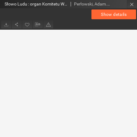
Słowo Ludu : organ Komitetu Wojewódzkiego Polskiej Zjednoczonej Partii Robotniczej, 1978 R.XXIX, nr 56
Perłowski, Adam. Red.
Show details