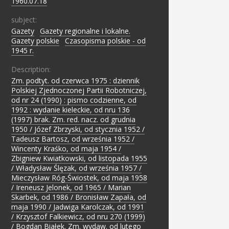
1960.07.18
subject:
Gazety
;
Gazety regionalne i lokalne.
;
Gazety polskie
;
Czasopisma polskie - od
1945 r.
Description:
Zm. podtyt. od czerwca 1975 : dziennik
Polskiej Zjednoczonej Partii Robotniczej,
od nr 24 (1990) : pismo codzienne, od
1992 : wydanie kieleckie, od nru 136
(1997) brak. Zm. red. nacz. od grudnia
1950 / Józef Zbrzyski, od stycznia 1952 /
Tadeusz Bartosz, od września 1952 /
Wincenty Kraśko, od maja 1954 /
Zbigniew Kwiatkowski, od listopada 1955
/ Władysław Ślęzak, od września 1957 /
Mieczysław Róg-Świostek, od maja 1958
/ Ireneusz Jelonek, od 1965 / Marian
Skarbek, od 1986 / Bronisław Zapała, od
maja 1990 / Jadwiga Karolczak, od 1991
/ Krzysztof Falkiewicz, od nru 270 (1999)
/ Bogdan Białek. Zm. wydaw. od lutego