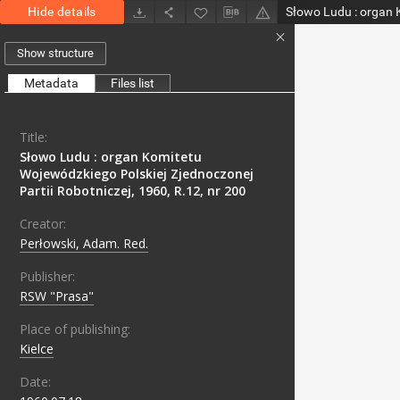
Hide details
Show structure
Metadata
Files list
Title:
Słowo Ludu : organ Komitetu
Wojewódzkiego Polskiej Zjednoczonej
Partii Robotniczej, 1960, R.12, nr 200
Creator:
Perłowski, Adam. Red.
Publisher:
RSW "Prasa"
Place of publishing:
Kielce
Date: