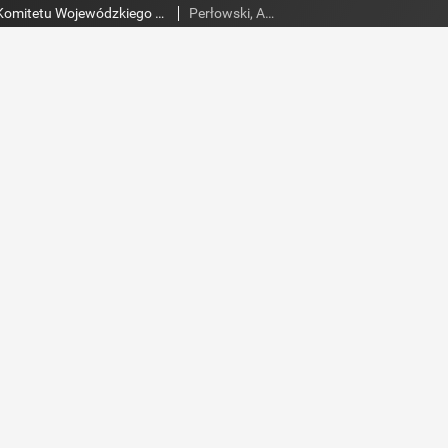
Słowo Ludu : organ Komitetu Wojewódzkiego Polskiej Zjednoczonej Partii Robotniczej, 1960, R.12, nr 200
Perłowski, Adam. Red.