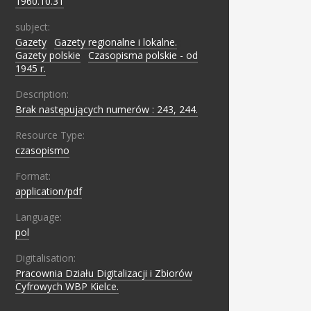
1960.10.31
subject:
Gazety
;
Gazety regionalne i lokalne.
;
Gazety polskie
;
Czasopisma polskie - od
1945 r.
Description:
Brak następujących numerów : 243, 244.
Resource Type:
czasopismo
Format:
application/pdf
Language:
pol
Digitalisation:
Pracownia Działu Digitalizacji i Zbiorów
Cyfrowych WBP Kielce.