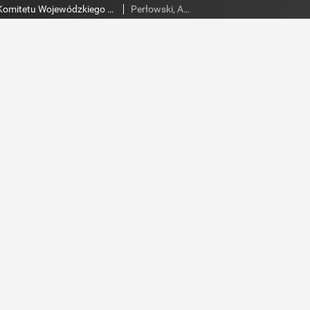
Słowo Ludu : organ Komitetu Wojewódzkiego Polskiej Zjednoczonej Partii Robotniczej, 1960, R.12, nr 305
Perłowski, Adam. Red.