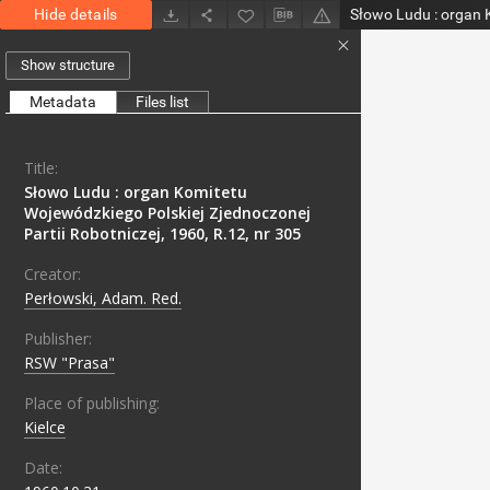
Hide details
Show structure
Metadata
Files list
Title:
Słowo Ludu : organ Komitetu
Wojewódzkiego Polskiej Zjednoczonej
Partii Robotniczej, 1960, R.12, nr 305
Creator:
Perłowski, Adam. Red.
Publisher:
RSW "Prasa"
Place of publishing:
Kielce
Date: