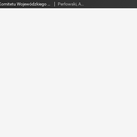
Słowo Ludu : organ Komitetu Wojewódzkiego Polskiej Zjednoczonej Partii Robotniczej, 1982, R.XXIII, nr 241
Perłowski, Adam. Red.