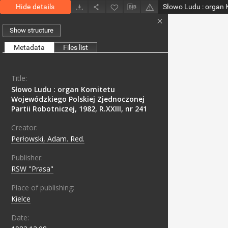
Hide details
Show structure
Metadata
Files list
Title:
Słowo Ludu : organ Komitetu
Wojewódzkiego Polskiej Zjednoczonej
Partii Robotniczej, 1982, R.XXIII, nr 241
Creator:
Perłowski, Adam. Red.
Publisher:
RSW "Prasa"
Place of publishing:
Kielce
Date: