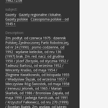
1982.12.08
subject:
Gazety
;
Gazety regionalne i lokalne.
;
Gazety polskie
;
Czasopisma polskie - od
1945 r.
Description:
Zm. podtyt. od czerwca 1975 : dziennik
Polskiej Zjednoczonej Partii Robotniczej,
od nr 24 (1990) : pismo codzienne, od
1992 : wydanie kieleckie, od nru 136
(1997) brak. Zm. red. nacz. od grudnia
1950 / Józef Zbrzyski, od stycznia 1952 /
Tadeusz Bartosz, od września 1952 /
Wincenty Kraśko, od maja 1954 /
Zbigniew Kwiatkowski, od listopada 1955
/ Władysław Ślęzak, od września 1957 /
Mieczysław Róg-Świostek, od maja 1958
/ Ireneusz Jelonek, od 1965 / Marian
Skarbek, od 1986 / Bronisław Zapała, od
maja 1990 / Jadwiga Karolczak, od 1991
/ Krzysztof Falkiewicz, od nru 270 (1999)
/ Bogdan Białek. Zm. wydaw. od lutego