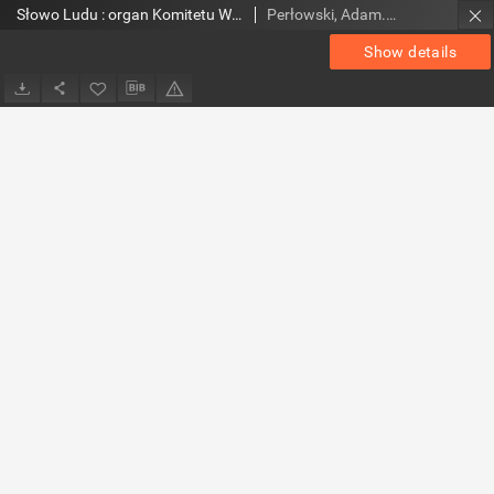
Słowo Ludu : organ Komitetu Wojewódzkiego Polskiej Zjednoczonej Partii Robotniczej, 1983, R.XXXV, nr 6
Perłowski, Adam. Red.
Show details