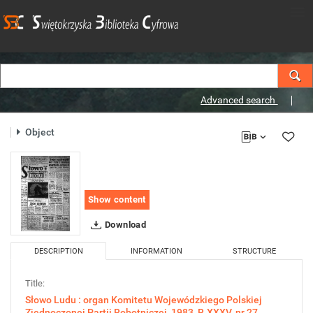
Advanced search
Object
Show content
Download
DESCRIPTION
INFORMATION
STRUCTURE
Title:
Słowo Ludu : organ Komitetu Wojewódzkiego Polskiej
Zjednoczonej Partii Robotniczej, 1983, R.XXXV, nr 27