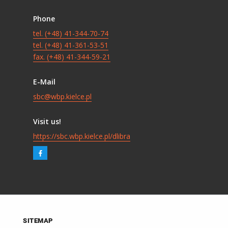
Phone
tel. (+48) 41-344-70-74
tel. (+48) 41-361-53-51
fax. (+48) 41-344-59-21
E-Mail
sbc@wbp.kielce.pl
Visit us!
https://sbc.wbp.kielce.pl/dlibra
SITEMAP