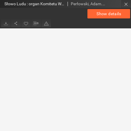
Słowo Ludu : organ Komitetu Wojewódzkiego Polskiej Zjednoczonej Partii Robotniczej, 1983, R.XXXV, nr 35
Perłowski, Adam. Red.
Show details