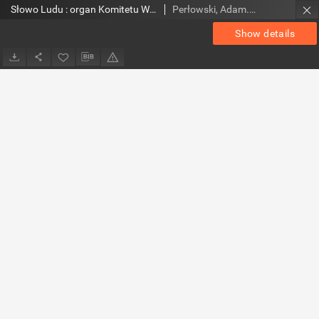
Słowo Ludu : organ Komitetu Wojewódzkiego Polskiej Zjednoczonej Partii Robotniczej, 1983, R.XXXV, nr 39
Perłowski, Adam. Red.
Show details