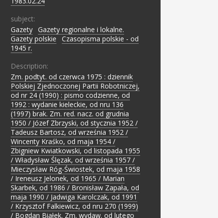
1983.02.24
subject:
Gazety
;
Gazety regionalne i lokalne.
;
Gazety polskie
;
Czasopisma polskie - od
1945 r.
Description:
Zm. podtyt. od czerwca 1975 : dziennik
Polskiej Zjednoczonej Partii Robotniczej,
od nr 24 (1990) : pismo codzienne, od
1992 : wydanie kieleckie, od nru 136
(1997) brak. Zm. red. nacz. od grudnia
1950 / Józef Zbrzyski, od stycznia 1952 /
Tadeusz Bartosz, od września 1952 /
Wincenty Kraśko, od maja 1954 /
Zbigniew Kwiatkowski, od listopada 1955
/ Władysław Ślęzak, od września 1957 /
Mieczysław Róg-Świostek, od maja 1958
/ Ireneusz Jelonek, od 1965 / Marian
Skarbek, od 1986 / Bronisław Zapała, od
maja 1990 / Jadwiga Karolczak, od 1991
/ Krzysztof Falkiewicz, od nru 270 (1999)
/ Bogdan Białek. Zm. wydaw. od lutego