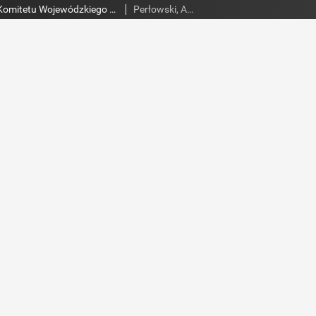
Słowo Ludu : organ Komitetu Wojewódzkiego Polskiej Zjednoczonej Partii Robotniczej, 1983, R.XXXV, nr 46
Perłowski, Adam. Red.