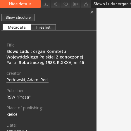
Hide details
Show structure
Metadata
Files list
Title:
Słowo Ludu : organ Komitetu
Wojewódzkiego Polskiej Zjednoczonej
Partii Robotniczej, 1983, R.XXXV, nr 46
Creator:
Perłowski, Adam. Red.
Publisher:
RSW "Prasa"
Place of publishing:
Kielce
Date: