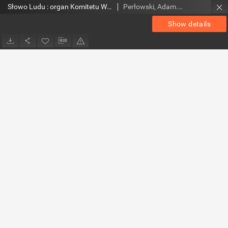
Słowo Ludu : organ Komitetu Wojewódzkiego Polskiej Zjednoczonej Partii Robotniczej, 1983, R.XXXV, nr 82
Perłowski, Adam. Red.
Show details