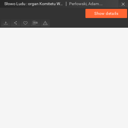
Słowo Ludu : organ Komitetu Wojewódzkiego Polskiej Zjednoczonej Partii Robotniczej, 1983, R.XXXV, nr 181
Perłowski, Adam. Red.
Show details