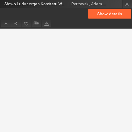
Słowo Ludu : organ Komitetu Wojewódzkiego Polskiej Zjednoczonej Partii Robotniczej, 1983, R.XXXV, nr 268
Perłowski, Adam. Red.
Show details