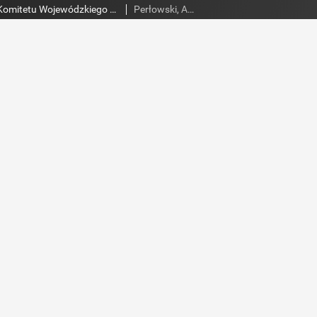
Słowo Ludu : organ Komitetu Wojewódzkiego Polskiej Zjednoczonej Partii Robotniczej, 1984, R.XXXV, nr 37
Perłowski, Adam. Red.