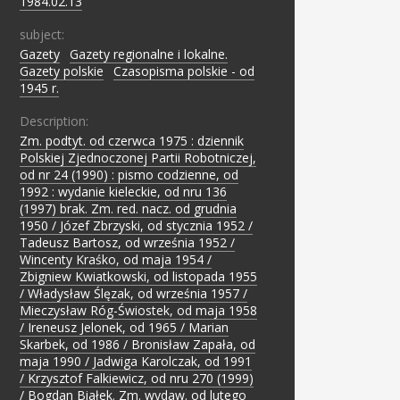
1984.02.13
subject:
Gazety
;
Gazety regionalne i lokalne.
;
Gazety polskie
;
Czasopisma polskie - od
1945 r.
Description:
Zm. podtyt. od czerwca 1975 : dziennik
Polskiej Zjednoczonej Partii Robotniczej,
od nr 24 (1990) : pismo codzienne, od
1992 : wydanie kieleckie, od nru 136
(1997) brak. Zm. red. nacz. od grudnia
1950 / Józef Zbrzyski, od stycznia 1952 /
Tadeusz Bartosz, od września 1952 /
Wincenty Kraśko, od maja 1954 /
Zbigniew Kwiatkowski, od listopada 1955
/ Władysław Ślęzak, od września 1957 /
Mieczysław Róg-Świostek, od maja 1958
/ Ireneusz Jelonek, od 1965 / Marian
Skarbek, od 1986 / Bronisław Zapała, od
maja 1990 / Jadwiga Karolczak, od 1991
/ Krzysztof Falkiewicz, od nru 270 (1999)
/ Bogdan Białek. Zm. wydaw. od lutego