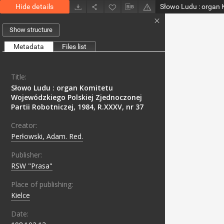
Hide details
Show structure
Metadata
Files list
Title:
Słowo Ludu : organ Komitetu
Wojewódzkiego Polskiej Zjednoczonej
Partii Robotniczej, 1984, R.XXXV, nr 37
Creator:
Perłowski, Adam. Red.
Publisher:
RSW "Prasa"
Place of publishing:
Kielce
Date: