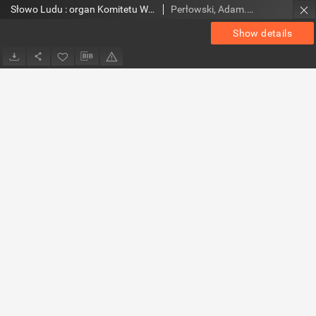
Słowo Ludu : organ Komitetu Wojewódzkiego Polskiej Zjednoczonej Partii Robotniczej, 1984, R.XXXV, nr 40
Perłowski, Adam. Red.
Show details